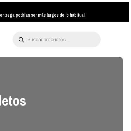
ntrega podrían ser más largos de lo habitual.
Búsqueda
de
productos
letos