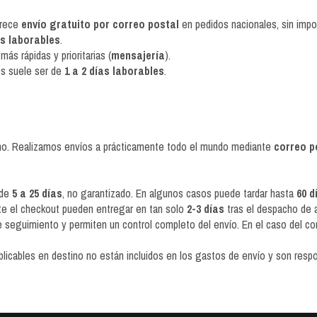
frece
envío gratuito por correo postal
en pedidos nacionales, sin impo
as laborables
.
s rápidas y prioritarias (
mensajería
).
es suele ser de
1 a 2 días laborables
.
tino. Realizamos envíos a prácticamente todo el mundo mediante
correo p
 de
5 a 25 días
, no garantizado. En algunos casos puede tardar hasta
60 d
te el checkout pueden entregar en tan solo
2-3 días
tras el despacho de a
seguimiento y permiten un control completo del envío. En el caso del cor
icables en destino no están incluidos en los gastos de envío y son respon