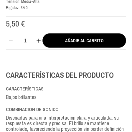
Tensión: Media-Alta
Rigidez: 34.0
5,50
€
AÑADIR AL CARRITO
Actives
Double
Silver
MI
E-
CARACTERÍSTICAS DEL PRODUCTO
6th
cantidad
CARACTERÍSTICAS
Bajos brillantes
COMBINACIÓN DE SONIDO
Diseñadas para una interpretación clara y articulada, su
respuesta es directa y precisa. El brillo se mantiene
controlado, favoreciendo la proyección sin perder definición