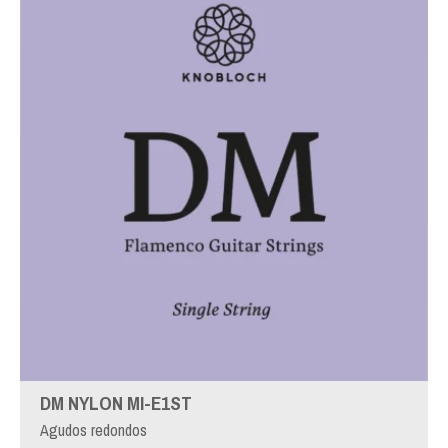
DM NYLON MI-E1ST
Agudos redondos