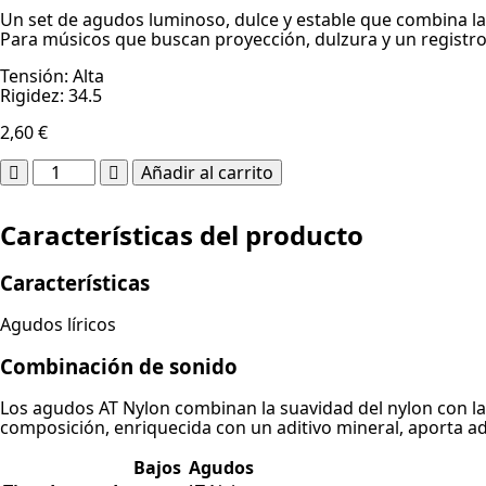
Un set de agudos luminoso, dulce y estable que combina la s
Para músicos que buscan proyección, dulzura y un registr
Tensión: Alta
Rigidez: 34.5
2,60
€
AT
Añadir al carrito
Nylon
SI-
B2nd
Características del producto
cantidad
Características
Agudos líricos
Combinación de sonido
Los agudos AT Nylon combinan la suavidad del nylon con la 
composición, enriquecida con un aditivo mineral, aporta ad
Bajos
Agudos