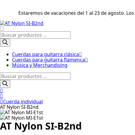
Estaremos de vacaciones del 1 al 23 de agosto. Los
Búsqueda
de
productos
Cuerdas para guitarra clásica
Cuerdas para guitarra flamenca
Música y Merchandising
Búsqueda
de
productos
Cuerda individual
AT Nylon SI-B2nd
AT Nylon SI-B2nd