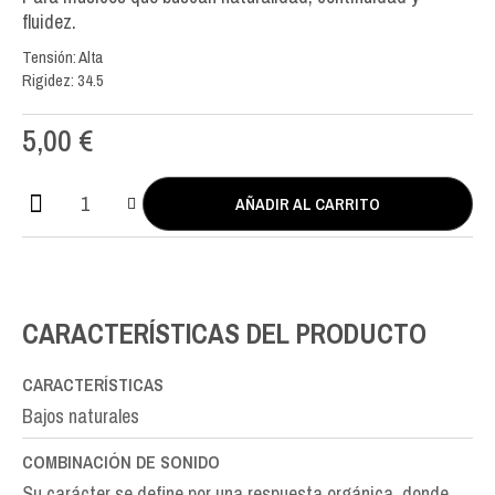
fluidez.
Tensión: Alta
Rigidez: 34.5
5,00
€
AÑADIR AL CARRITO
Erithacus
Double
Silver
LA-
A5th
CARACTERÍSTICAS DEL PRODUCTO
cantidad
CARACTERÍSTICAS
Bajos naturales
COMBINACIÓN DE SONIDO
Su carácter se define por una respuesta orgánica, donde