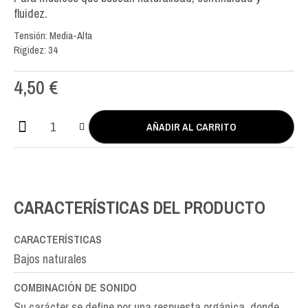
fluidez.
Tensión: Media-Alta
Rigidez: 34
4,50
€
AÑADIR AL CARRITO
Erithacus
Double
Silver
RE
D-
CARACTERÍSTICAS DEL PRODUCTO
4th
cantidad
CARACTERÍSTICAS
Bajos naturales
COMBINACIÓN DE SONIDO
Su carácter se define por una respuesta orgánica, donde