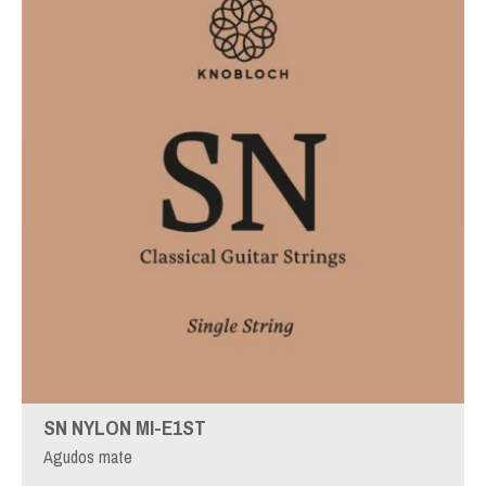
SN NYLON MI-E1ST
Agudos mate