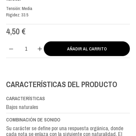
Tensión: Media
Rigidez: 33.5
4,50
€
AÑADIR AL CARRITO
Erithacus
Double
Silver
RE
D-
CARACTERÍSTICAS DEL PRODUCTO
4th
cantidad
CARACTERÍSTICAS
Bajos naturales
COMBINACIÓN DE SONIDO
Su carácter se define por una respuesta orgánica, donde
cada nota se enlaza con la siguiente con naturalidad. El