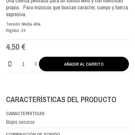
Una cuerda pensada para un sonido lleno y con identidad
propia. Para músicos que buscan carácter, cuerpo y fuerza
expresiva.
Tensión: Media-Alta
Rigidez: 34
4,50
€
AÑADIR AL CARRITO
Luna
Flamenca
Double
Silver
RE
CARACTERÍSTICAS DEL PRODUCTO
D-
4th
cantidad
CARACTERÍSTICAS
Bajos oscuros
COMBINACIÓN DE SONIDO