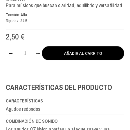
Para músicos que buscan claridad, equilibrio y versatilidad.
Tensión: Alta
Rigidez: 34.5
2,50
€
AÑADIR AL CARRITO
QZ
Nylon
MI-
E1st
cantidad
CARACTERÍSTICAS DEL PRODUCTO
CARACTERÍSTICAS
Agudos redondos
COMBINACIÓN DE SONIDO
Los agudos QZ Nylon aportan un ataque suave y una