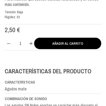
más contenido.
Tensión: Baja
Rigidez: 33
2,50
€
AÑADIR AL CARRITO
SN
Nylon
MI-
E1st
cantidad
CARACTERÍSTICAS DEL PRODUCTO
CARACTERÍSTICAS
Agudos mate
COMBINACIÓN DE SONIDO
Los agudos SN Nylon aportan un carácter más discreto al