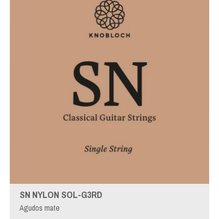
SN NYLON SOL-G3RD
Agudos mate