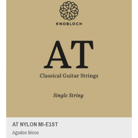
AT NYLON MI-E1ST
Agudos líricos