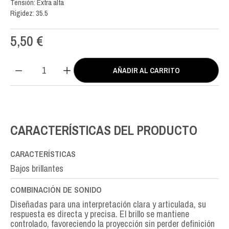
Tensión: Extra alta
Rigidez: 35.5
5,50
€
AÑADIR AL CARRITO
Actives
Double
Silver
MI
E-
CARACTERÍSTICAS DEL PRODUCTO
6th
cantidad
CARACTERÍSTICAS
Bajos brillantes
COMBINACIÓN DE SONIDO
Diseñadas para una interpretación clara y articulada, su
respuesta es directa y precisa. El brillo se mantiene
controlado, favoreciendo la proyección sin perder definición