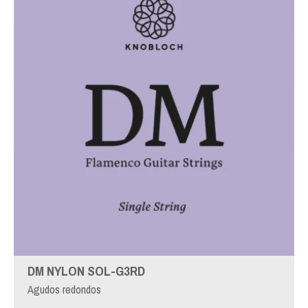
DM NYLON SOL-G3RD
Agudos redondos