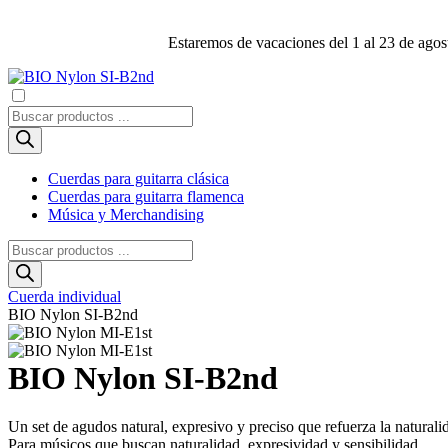
Estaremos de vacaciones del 1 al 23 de agost
Búsqueda
de
productos
Cuerdas para guitarra clásica
Cuerdas para guitarra flamenca
Música y Merchandising
Búsqueda
de
productos
Cuerda individual
BIO Nylon SI-B2nd
BIO Nylon SI-B2nd
Un set de agudos natural, expresivo y preciso que refuerza la naturalid
Para músicos que buscan naturalidad, expresividad y sensibilidad.