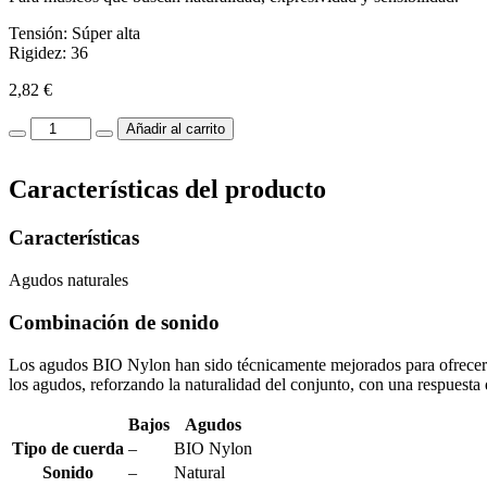
Tensión: Súper alta
Rigidez: 36
2,82
€
BIO
Añadir al carrito
Nylon
SI-
Características del producto
B2nd
cantidad
Características
Agudos naturales
Combinación de sonido
Los agudos BIO Nylon han sido técnicamente mejorados para ofrecer u
los agudos, reforzando la naturalidad del conjunto, con una respuesta q
Bajos
Agudos
Tipo de cuerda
–
BIO Nylon
Sonido
–
Natural