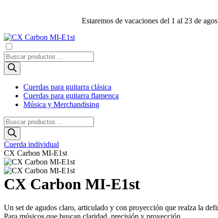
Estaremos de vacaciones del 1 al 23 de agost
Búsqueda
de
productos
Cuerdas para guitarra clásica
Cuerdas para guitarra flamenca
Música y Merchandising
Búsqueda
de
productos
Cuerda individual
CX Carbon MI-E1st
CX Carbon MI-E1st
Un set de agudos claro, articulado y con proyección que realza la defin
Para músicos que buscan claridad, precisión y proyección.