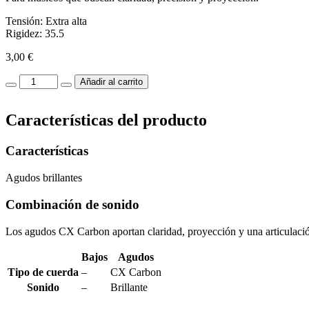
Tensión: Extra alta
Rigidez: 35.5
3,00
€
CX
Añadir al carrito
Carbon
MI-
Características del producto
E1st
cantidad
Características
Agudos brillantes
Combinación de sonido
Los agudos CX Carbon aportan claridad, proyección y una articulación 
Bajos
Agudos
Tipo de cuerda
–
CX Carbon
Sonido
–
Brillante