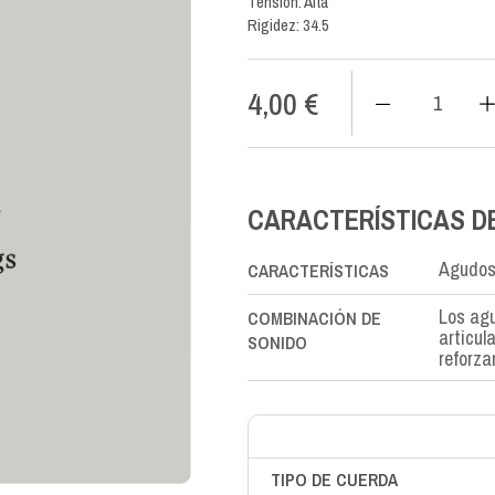
Tensión: Alta
Rigidez: 34.5
4,00
€
CX
Carbon
SOL-
G3rd
cantidad
CARACTERÍSTICAS D
Agudos 
CARACTERÍSTICAS
Los agu
COMBINACIÓN DE
articul
SONIDO
reforza
TIPO DE CUERDA