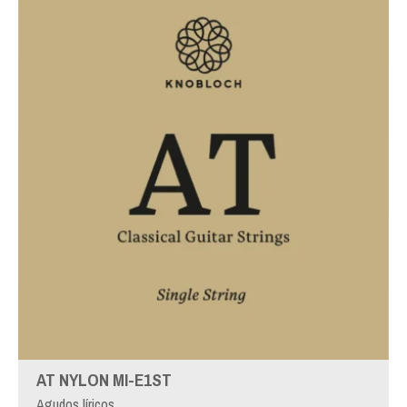
AT NYLON MI-E1ST
Agudos líricos