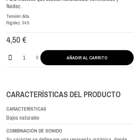
fluidez.
Tensión: Alta
Rigidez: 34.5
4,50
€
AÑADIR AL CARRITO
Erithacus
Double
Silver
RE
D-
CARACTERÍSTICAS DEL PRODUCTO
4th
cantidad
CARACTERÍSTICAS
Bajos naturales
COMBINACIÓN DE SONIDO
Su carácter se define por una respuesta orgánica, donde