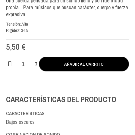
Una cuerda pensada para un sonido lleno y con identidad
propia. Para músicos que buscan carácter, cuerpo y fuerza
expresiva.
Tensión: Alta
Rigidez: 34.5
5,50
€
AÑADIR AL CARRITO
Luna
Flamenca
Double
Silver
MI-
CARACTERÍSTICAS DEL PRODUCTO
E6th
cantidad
CARACTERÍSTICAS
Bajos oscuros
COMBINACIÓN DE SONIDO