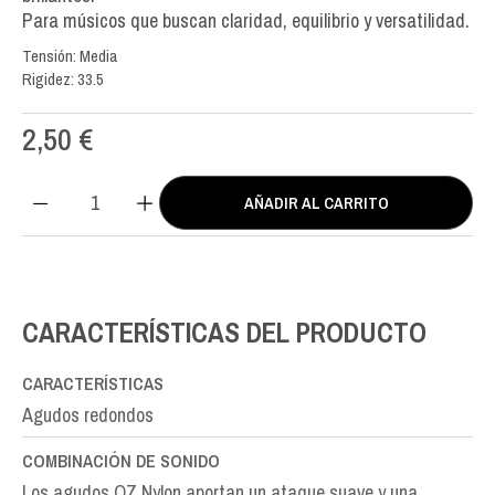
Para músicos que buscan claridad, equilibrio y versatilidad.
Tensión: Media
Rigidez: 33.5
2,50
€
AÑADIR AL CARRITO
QZ
Nylon
MI-
E1st
cantidad
CARACTERÍSTICAS DEL PRODUCTO
CARACTERÍSTICAS
Agudos redondos
COMBINACIÓN DE SONIDO
Los agudos QZ Nylon aportan un ataque suave y una