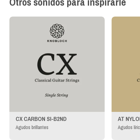
Otros sonidos para inspirarle
CX CARBON SI-B2ND
AT NYLO
Agudos brillantes
Agudos líri