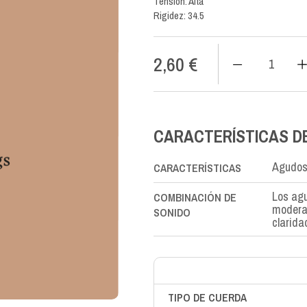
Tensión: Alta
Rigidez: 34.5
2,60
€
SN
Nylon
SI-
B2nd
cantidad
CARACTERÍSTICAS D
Agudos
CARACTERÍSTICAS
Los agu
COMBINACIÓN DE
moderan
SONIDO
clarid
TIPO DE CUERDA