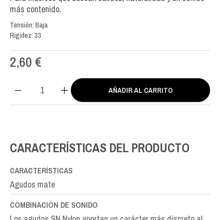
más contenido.
Tensión: Baja
Rigidez: 33
2,60
€
AÑADIR AL CARRITO
SN
Nylon
SI-
B2nd
cantidad
CARACTERÍSTICAS DEL PRODUCTO
CARACTERÍSTICAS
Agudos mate
COMBINACIÓN DE SONIDO
Los agudos SN Nylon aportan un carácter más discreto al