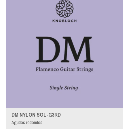
DM NYLON SOL-G3RD
Agudos redondos