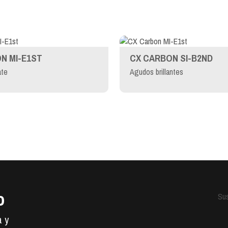
N MI-E1ST
CX CARBON SI-B2ND
te
Agudos brillantes
o
Sus
a y