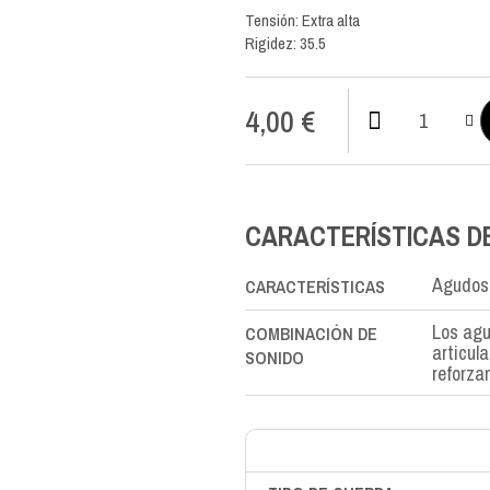
Tensión: Extra alta
Rigidez: 35.5
4,00
€
CX
Carbon
SOL-
G3rd
cantidad
CARACTERÍSTICAS D
Agudos 
CARACTERÍSTICAS
Los agu
COMBINACIÓN DE
articula
SONIDO
reforzan