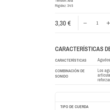
Tensión: Alta
Rigidez: 34.5
3,30
€
CX
Carbon
SI-
B2nd
cantidad
CARACTERÍSTICAS D
Agudos 
CARACTERÍSTICAS
Los agu
COMBINACIÓN DE
articul
SONIDO
reforza
TIPO DE CUERDA