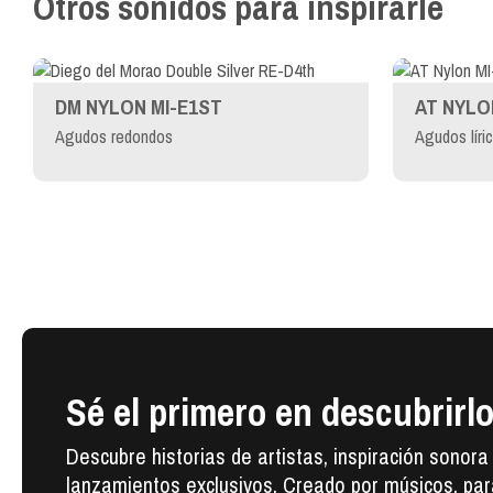
Otros sonidos para inspirarle
DM NYLON MI-E1ST
AT NYLO
Agudos redondos
Agudos líri
Sé el primero en descubrirl
Descubre historias de artistas, inspiración sonora
lanzamientos exclusivos. Creado por músicos, par