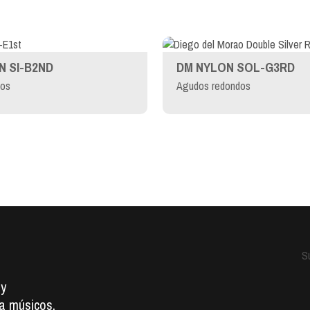
N SI-B2ND
DM NYLON SOL-G3RD
cos
Agudos redondos
o
Su
 y
a músicos.